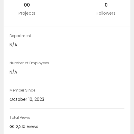
00
0
Projects
Followers
Department
N/A
Number of Employees
N/A
Member Since
October 10, 2023
Total Views
2,210 Views