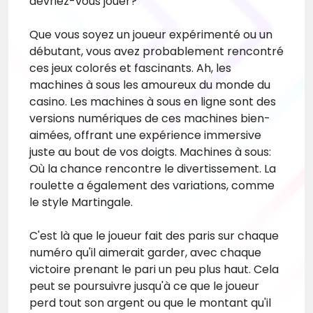
devriez-vous jouer?
Que vous soyez un joueur expérimenté ou un
débutant, vous avez probablement rencontré
ces jeux colorés et fascinants. Ah, les
machines à sous les amoureux du monde du
casino. Les machines à sous en ligne sont des
versions numériques de ces machines bien-
aimées, offrant une expérience immersive
juste au bout de vos doigts. Machines à sous:
Où la chance rencontre le divertissement. La
roulette a également des variations, comme
le style Martingale.
C'est là que le joueur fait des paris sur chaque
numéro qu'il aimerait garder, avec chaque
victoire prenant le pari un peu plus haut. Cela
peut se poursuivre jusqu'à ce que le joueur
perd tout son argent ou que le montant qu'il