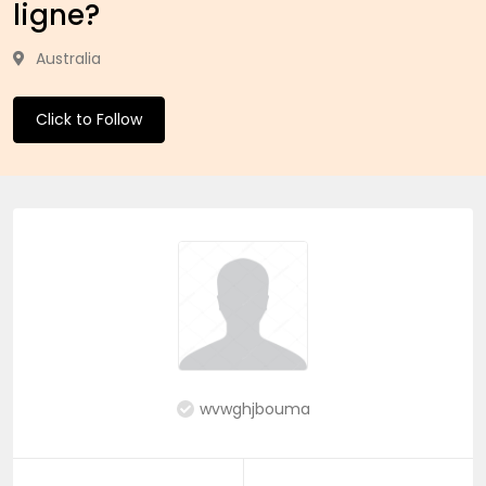
ligne?
Australia
Click to Follow
wvwghjbouma