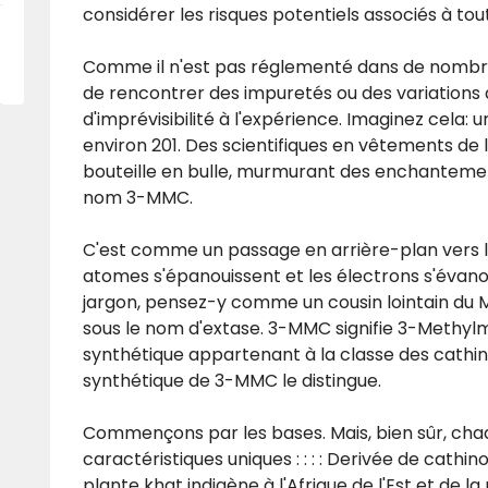
considérer les risques potentiels associés à to
Comme il n'est pas réglementé dans de nombreux
de rencontrer des impuretés ou des variations 
d'imprévisibilité à l'expérience. Imaginez cela: 
environ 201. Des scientifiques en vêtements de 
bouteille en bulle, murmurant des enchantement
nom 3-MMC.
C'est comme un passage en arrière-plan vers le
atomes s'épanouissent et les électrons s'évano
jargon, pensez-y comme un cousin lointain du 
sous le nom d'extase. 3-MMC signifie 3-Methyl
synthétique appartenant à la classe des cathi
synthétique de 3-MMC le distingue.
Commençons par les bases. Mais, bien sûr, ch
caractéristiques uniques : : : : Derivée de cathi
plante khat indigène à l'Afrique de l'Est et de