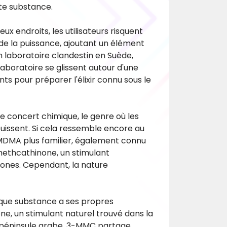
ute substance.
 endroits, les utilisateurs risquent
de la puissance, ajoutant un élément
un laboratoire clandestin en Suède,
laboratoire se glissent autour d'une
s pour préparer l'élixir connu sous le
 concert chimique, le genre où les
uissent. Si cela ressemble encore au
MDMA plus familier, également connu
methcathinone, un stimulant
nones. Cependant, la nature
aque substance a ses propres
none, un stimulant naturel trouvé dans la
 la péninsule arabe, 3-MMC partage